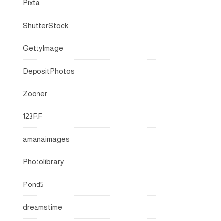
Pixta
ShutterStock
GettyImage
DepositPhotos
Zooner
123RF
amanaimages
Photolibrary
Pond5
dreamstime