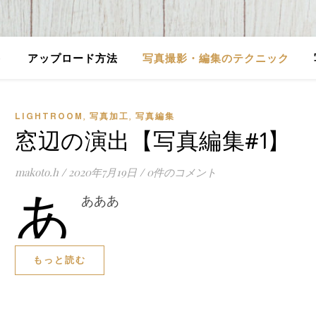
ト
アップロード方法
写真撮影・編集のテクニック
,
,
LIGHTROOM
写真加工
写真編集
窓辺の演出【写真編集#1】
makoto.h
/
2020年7月19日
/
0件のコメント
あ
あああ
もっと読む