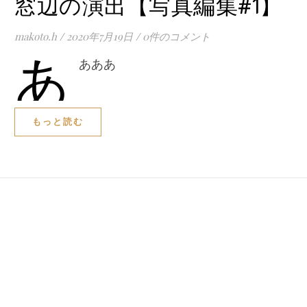
窓辺の演出【写真編集#1】
makoto.h
/
2020年7月19日
/
0件のコメント
あ
あああ
もっと読む