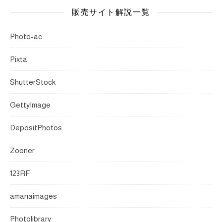
販売サイト解説一覧
Photo-ac
Pixta
ShutterStock
GettyImage
DepositPhotos
Zooner
123RF
amanaimages
Photolibrary