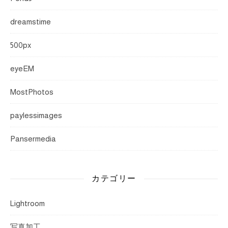
dreamstime
500px
eyeEM
MostPhotos
paylessimages
Pansermedia
カテゴリー
Lightroom
写真加工