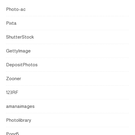
Photo-ac
Pixta
ShutterStock
GettyImage
DepositPhotos
Zooner
123RF
amanaimages
Photolibrary
Pond5